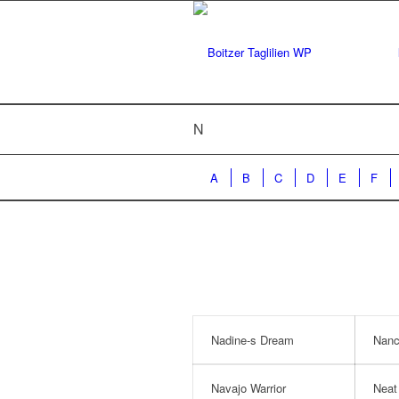
N
A
B
C
D
E
F
Nadine-s Dream
Nanc
Navajo Warrior
Neat