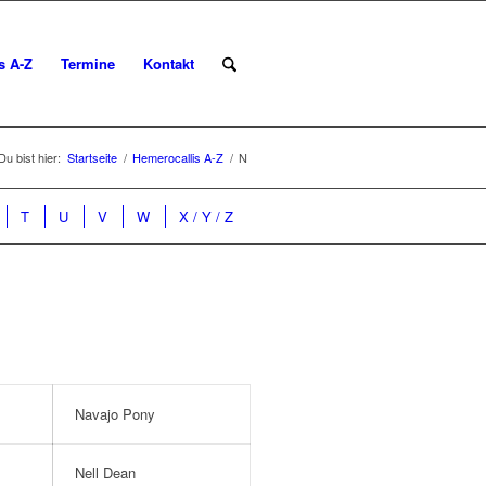
is A-Z
Termine
Kontakt
Du bist hier:
Startseite
/
Hemerocallis A-Z
/
N
T
U
V
W
X / Y / Z
Navajo Pony
Nell Dean