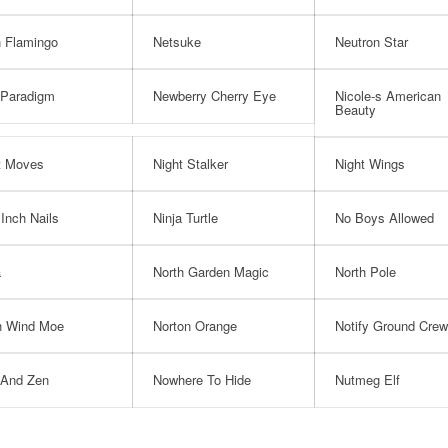
 Flamingo
Netsuke
Neutron Star
Paradigm
Newberry Cherry Eye
Nicole-s American
Beauty
t Moves
Night Stalker
Night Wings
 Inch Nails
Ninja Turtle
No Boys Allowed
a
North Garden Magic
North Pole
h Wind Moe
Norton Orange
Notify Ground Crew
And Zen
Nowhere To Hide
Nutmeg Elf