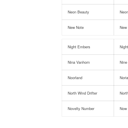
Neon Beauty
Neon
New Note
New 
Night Embers
Nigh
Nina Vanhorn
Nine
Noorland
Nori
North Wind Drifter
Nort
Novelty Number
Now 