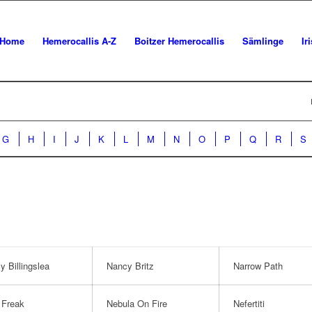
Home
Hemerocallis A-Z
Boitzer Hemerocallis
Sämlinge
Ir
G
H
I
J
K
L
M
N
O
P
Q
R
S
y Billingslea
Nancy Britz
Narrow Path
 Freak
Nebula On Fire
Nefertiti