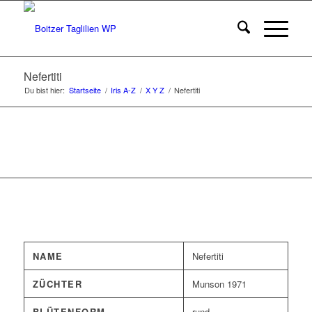
Nefertiti
Du bist hier:
Startseite
/
Iris A-Z
/
X Y Z
/
Nefertiti
NAME
Nefertiti
ZÜCHTER
Munson 1971
BLÜTENFORM
rund