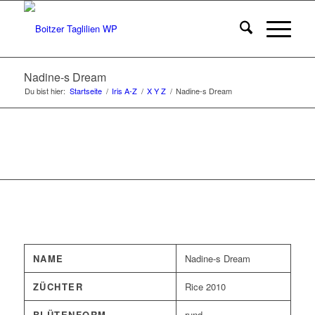
Nadine-s Dream
Du bist hier:
Startseite
/
Iris A-Z
/
X Y Z
/
Nadine-s Dream
NAME
Nadine-s Dream
ZÜCHTER
Rice 2010
BLÜTENFORM
rund