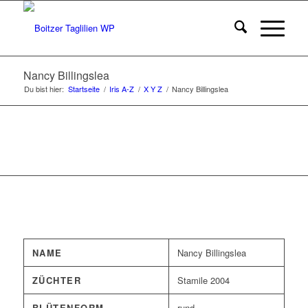
Nancy Billingslea
Du bist hier:
Startseite
/
Iris A-Z
/
X Y Z
/
Nancy Billingslea
NAME
Nancy Billingslea
ZÜCHTER
Stamile 2004
BLÜTENFORM
rund