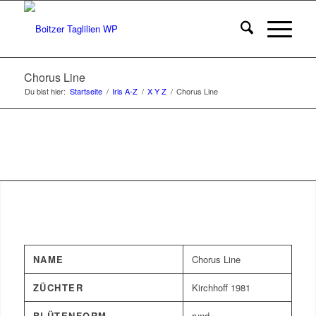
Chorus Line
Du bist hier:
Startseite
/
Iris A-Z
/
X Y Z
/
Chorus Line
NAME
Chorus Line
ZÜCHTER
Kirchhoff 1981
BLÜTENFORM
rund