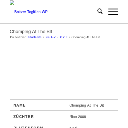
Chomping At The Bit
Du bist hier:
Startseite
/
Iris A-Z
/
X Y Z
/
Chomping At The Bit
NAME
Chomping At The Bit
ZÜCHTER
Rice 2009
BLÜTENFORM
rund