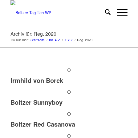
Archiv für: Reg. 2020
Du bist hier:
Startseite
/
Iris A-Z
/
X Y Z
/
Reg. 2020
Irmhild von Borck
Boitzer Sunnyboy
Boitzer Red Casanova