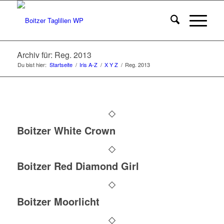
Archiv für: Reg. 2013
Du bist hier:
Startseite
/
Iris A-Z
/
X Y Z
/
Reg. 2013
Boitzer White Crown
Boitzer Red Diamond Girl
Boitzer Moorlicht