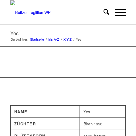
Yes
Du bist hier:
Startseite
/
Iris A-Z
/
X Y Z
/
Yes
NAME
Yes
ZÜCHTER
Blyth 1996
BLÜTENFORM
hohe_bartiris