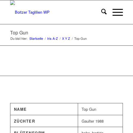
Top Gun
Du bist hier:
Startseite
/
Iris A-Z
/
X Y Z
/
Top Gun
NAME
Top Gun
ZÜCHTER
Gaulter 1988
BLÜTENFORM
hohe_bartiris