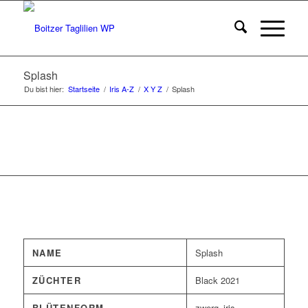
Splash
Du bist hier:
Startseite
/
Iris A-Z
/
X Y Z
/
Splash
NAME
Splash
ZÜCHTER
Black 2021
BLÜTENFORM
zwerg_iris