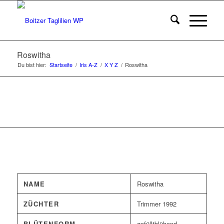
Roswitha
Du bist hier:
Startseite
/
Iris A-Z
/
X Y Z
/
Roswitha
NAME
Roswitha
ZÜCHTER
Trimmer 1992
BLÜTENFORM
gefülltblühend