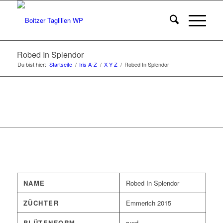
Robed In Splendor
Du bist hier:
Startseite
/
Iris A-Z
/
X Y Z
/
Robed In Splendor
NAME
Robed In Splendor
ZÜCHTER
Emmerich 2015
BLÜTENFORM
rund