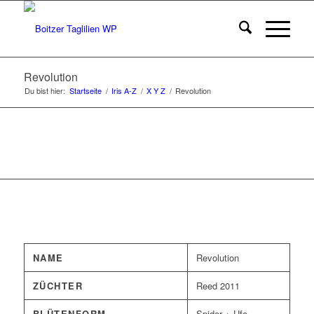
Revolution
Du bist hier:
Startseite
/
Iris A-Z
/
X Y Z
/
Revolution
NAME
Revolution
ZÜCHTER
Reed 2011
BLÜTENFORM
Spider + Ufo