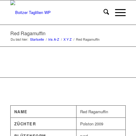
Red Ragamuffin
Du bist hier:
Startseite
/
Iris A-Z
/
X Y Z
/
Red Ragamuffin
NAME
Red Ragamuffin
ZÜCHTER
Polston 2009
BLÜTENFORM
rund