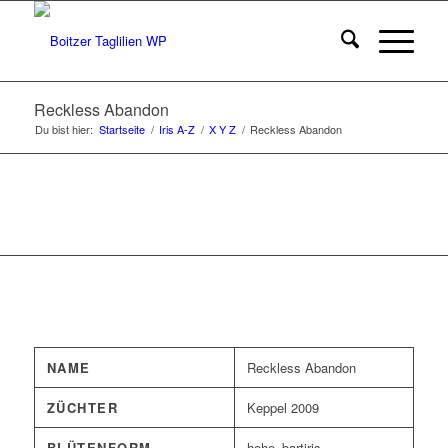
Reckless Abandon
Du bist hier:
Startseite
/
Iris A-Z
/
X Y Z
/
Reckless Abandon
NAME
Reckless Abandon
ZÜCHTER
Keppel 2009
BLÜTENFORM
hohe_bartiris