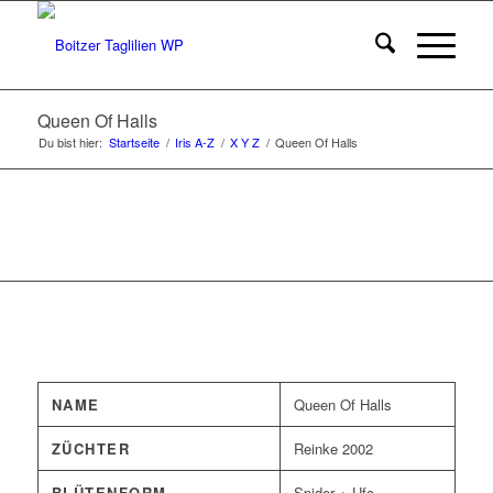
Queen Of Halls
Du bist hier:
Startseite
/
Iris A-Z
/
X Y Z
/
Queen Of Halls
NAME
Queen Of Halls
ZÜCHTER
Reinke 2002
BLÜTENFORM
Spider + Ufo