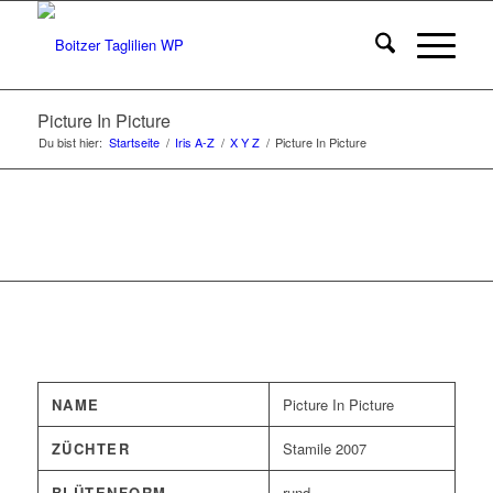
Picture In Picture
Du bist hier:
Startseite
/
Iris A-Z
/
X Y Z
/
Picture In Picture
NAME
Picture In Picture
ZÜCHTER
Stamile 2007
BLÜTENFORM
rund