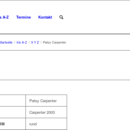
is A-Z
Termine
Kontakt
Startseite
/
Iris A-Z
/
X Y Z
/
Patsy Carpenter
Patsy Carpenter
Carpenter 2003
RM
rund