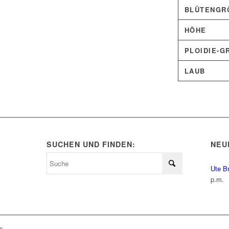
BLÜTENGRÖ
HÖHE
PLOIDIE-G
LAUB
SUCHEN UND FINDEN:
NEU
Ute B
p.m.
ls