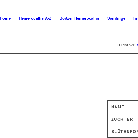
Home
Hemerocallis A-Z
Boitzer Hemerocallis
Sämlinge
Ir
Du bist hier:
NAME
ZÜCHTER
BLÜTENFO