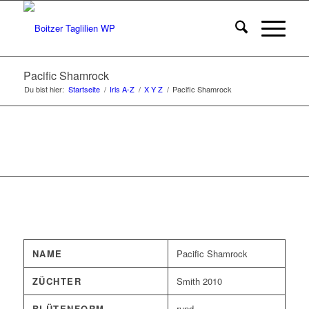
Pacific Shamrock
Du bist hier:
Startseite
/
Iris A-Z
/
X Y Z
/
Pacific Shamrock
NAME
Pacific Shamrock
ZÜCHTER
Smith 2010
BLÜTENFORM
rund