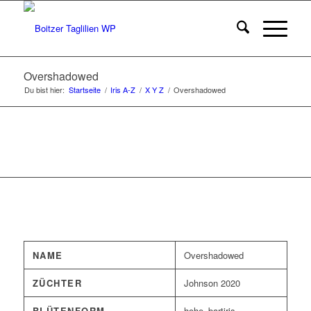
Overshadowed
Du bist hier:
Startseite
/
Iris A-Z
/
X Y Z
/
Overshadowed
NAME
Overshadowed
ZÜCHTER
Johnson 2020
BLÜTENFORM
hohe_bartiris