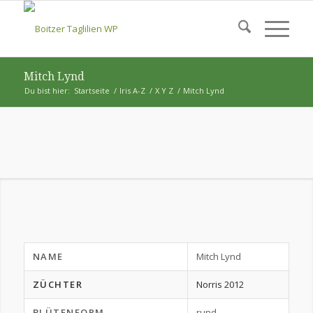
Mitch Lynd
Du bist hier:
Startseite
/
Iris A-Z
/
X Y Z
/
Mitch Lynd
NAME
Mitch Lynd
ZÜCHTER
Norris 2012
BLÜTENFORM
rund