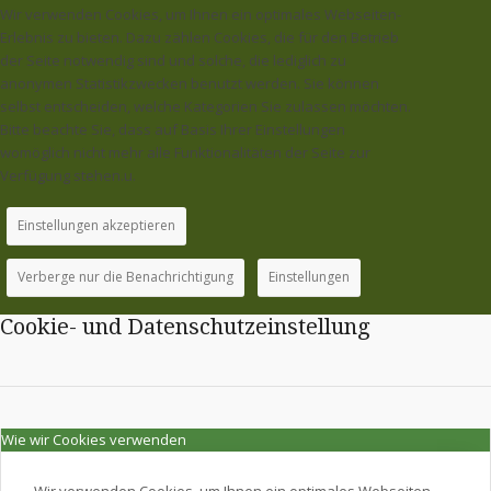
Wir verwenden Cookies, um Ihnen ein optimales Webseiten-
Erlebnis zu bieten. Dazu zählen Cookies, die für den Betrieb
der Seite notwendig sind und solche, die lediglich zu
anonymen Statistikzwecken benutzt werden. Sie können
selbst entscheiden, welche Kategorien Sie zulassen möchten.
Bitte beachte Sie, dass auf Basis Ihrer Einstellungen
womöglich nicht mehr alle Funktionalitäten der Seite zur
Verfügung stehen.u.
Einstellungen akzeptieren
Verberge nur die Benachrichtigung
Einstellungen
Cookie- und Datenschutzeinstellung
Wie wir Cookies verwenden
Wir verwenden Cookies, um Ihnen ein optimales Webseiten-