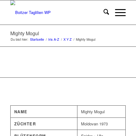
Mighty Mogul
Du bist hier:
Startseite
/
Iris A-Z
/
X Y Z
/
Mighty Mogul
NAME
Mighty Mogul
ZÜCHTER
Moldovan 1973
BLÜTENFORM
Spider + Ufo