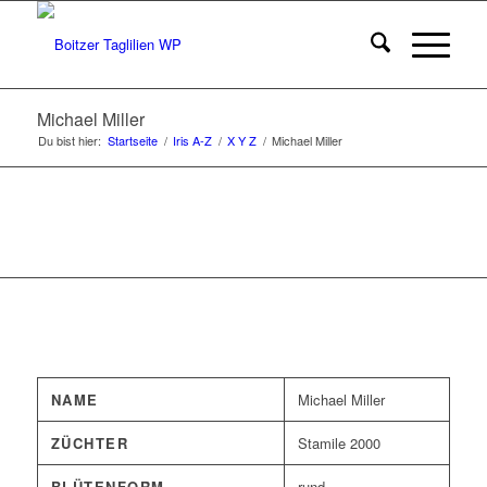
Michael Miller
Du bist hier:
Startseite
/
Iris A-Z
/
X Y Z
/
Michael Miller
NAME
Michael Miller
ZÜCHTER
Stamile 2000
BLÜTENFORM
rund