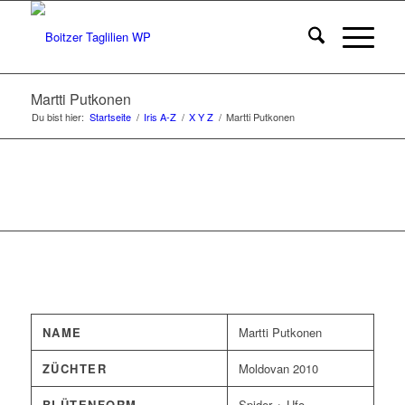
Martti Putkonen
Du bist hier:
Startseite
/
Iris A-Z
/
X Y Z
/
Martti Putkonen
NAME
Martti Putkonen
ZÜCHTER
Moldovan 2010
BLÜTENFORM
Spider + Ufo