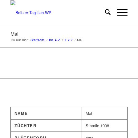
Mal
Du bist hier:
Startseite
/
Iris A-Z
/
X Y Z
/
Mal
NAME
Mal
ZÜCHTER
Stamile 1998
BLÜTENFORM
rund