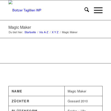
Magic Maker
Du bist hier:
Startseite
/
Iris A-Z
/
X Y Z
/
Magic Maker
NAME
Magic Maker
ZÜCHTER
Gossard 2010
BLÜTENFORM
Spider + Ufo