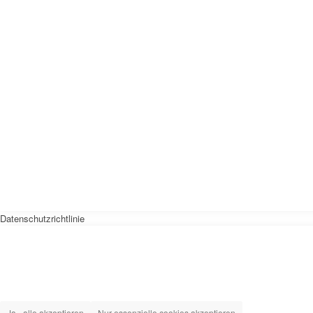
Datenschutzrichtlinie
Ja - alle akzeptieren
Nur essenzielle cookies akzeptieren