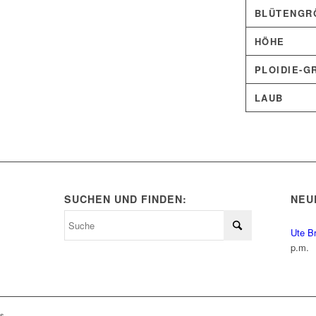
BLÜTENGRÖ
HÖHE
PLOIDIE-G
LAUB
SUCHEN UND FINDEN:
NEU
Ute B
p.m.
ls