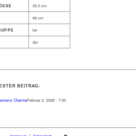
SSE
35,5 cm
96 cm
RUPPE
tet
dor
ESTER BEITRAG:
remer-s Charme
Februar 2, 2026 - 7:00
Impressum
Datenschutz