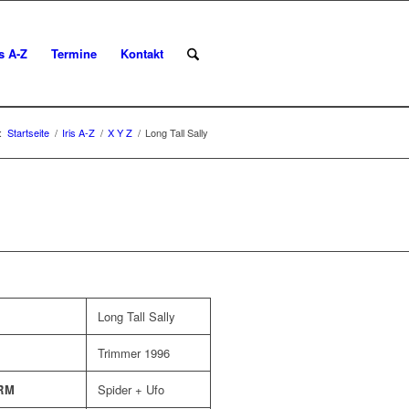
is A-Z
Termine
Kontakt
:
Startseite
/
Iris A-Z
/
X Y Z
/
Long Tall Sally
Long Tall Sally
Trimmer 1996
RM
Spider + Ufo