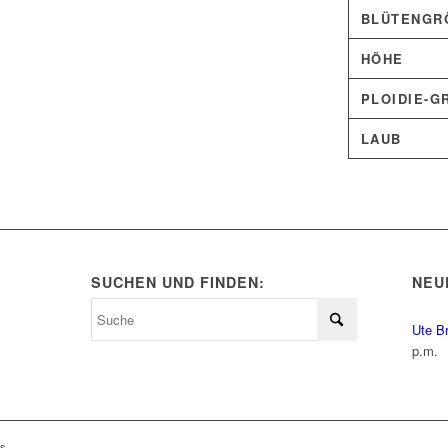
BLÜTENGRÖ
HÖHE
PLOIDIE-G
LAUB
SUCHEN UND FINDEN:
NEU
Ute B
p.m.
ls