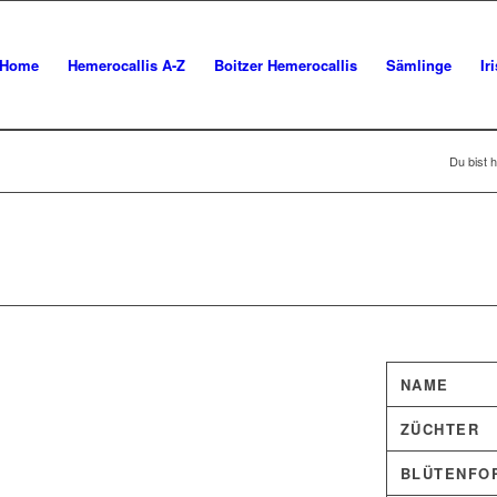
Home
Hemerocallis A-Z
Boitzer Hemerocallis
Sämlinge
Ir
Du bist h
NAME
ZÜCHTER
BLÜTENFO