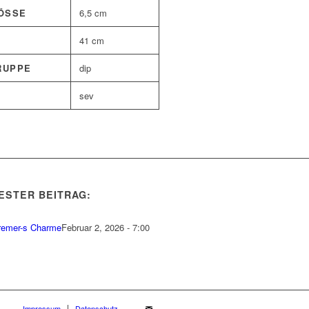
SSE
6,5 cm
41 cm
RUPPE
dip
sev
ESTER BEITRAG:
remer-s Charme
Februar 2, 2026 - 7:00
Impressum
Datenschutz