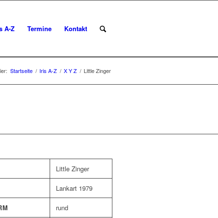
is A-Z
Termine
Kontakt
ier:
Startseite
/
Iris A-Z
/
X Y Z
/
Little Zinger
Little Zinger
Lankart 1979
RM
rund