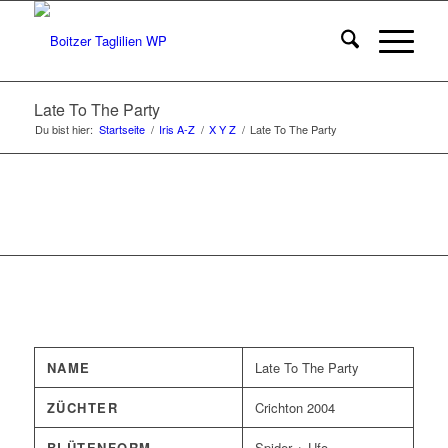
Late To The Party
Du bist hier:
Startseite
/
Iris A-Z
/
X Y Z
/
Late To The Party
NAME
Late To The Party
ZÜCHTER
Crichton 2004
BLÜTENFORM
Spider + Ufo