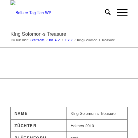
King Solomon-s Treasure
Du bist hier:
Startseite
/
Iris A-Z
/
X Y Z
/
King Solomon-s Treasure
NAME
King Solomon-s Treasure
ZÜCHTER
Holmes 2010
BLÜTENFORM
rund