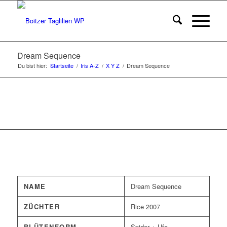
Dream Sequence
Du bist hier:
Startseite
/
Iris A-Z
/
X Y Z
/
Dream Sequence
NAME
Dream Sequence
ZÜCHTER
Rice 2007
BLÜTENFORM
Spider + Ufo