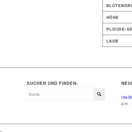
BLÜTENGRÖ
HÖHE
PLOIDIE-G
LAUB
SUCHEN UND FINDEN:
NEU
Ute B
p.m.
ls