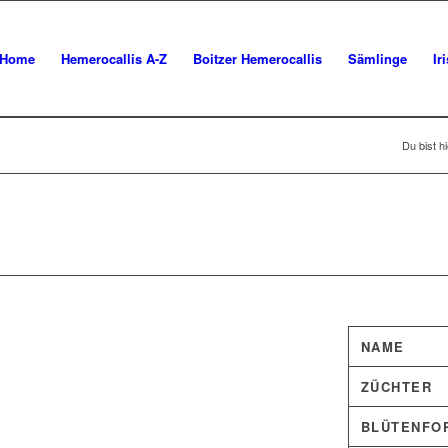
Home
Hemerocallis A-Z
Boitzer Hemerocallis
Sämlinge
Ir
Du bist hi
NAME
ZÜCHTER
BLÜTENFO