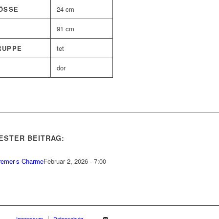
SSE
24 cm
91 cm
RUPPE
tet
dor
ESTER BEITRAG:
remer-s Charme
Februar 2, 2026 - 7:00
Impressum
Datenschutz