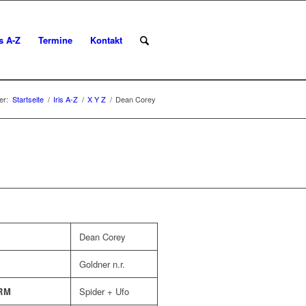
is A-Z
Termine
Kontakt
er:
Startseite
/
Iris A-Z
/
X Y Z
/
Dean Corey
Dean Corey
Goldner n.r.
RM
Spider + Ufo