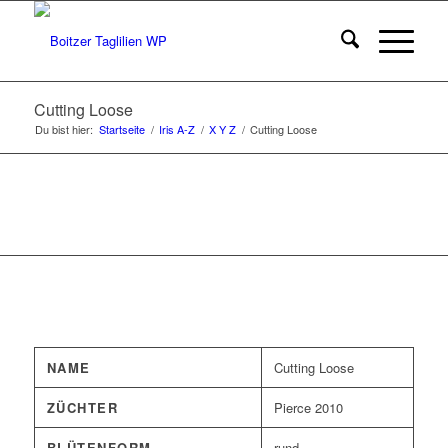
Cutting Loose
Du bist hier:
Startseite
/
Iris A-Z
/
X Y Z
/
Cutting Loose
NAME
Cutting Loose
ZÜCHTER
Pierce 2010
BLÜTENFORM
rund