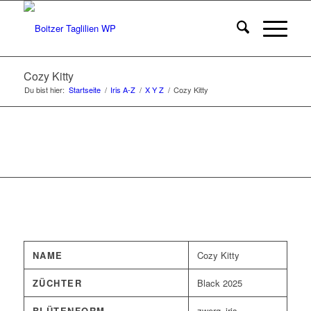
Cozy Kitty
Du bist hier:
Startseite
/
Iris A-Z
/
X Y Z
/
Cozy Kitty
NAME
Cozy Kitty
ZÜCHTER
Black 2025
BLÜTENFORM
zwerg_iris