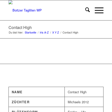
Contact High
Du bist hier:
Startseite
/
Iris A-Z
/
X Y Z
/
Contact High
NAME
Contact High
ZÜCHTER
Michaels 2012
BLÜTENFORM
Spider + Ufo