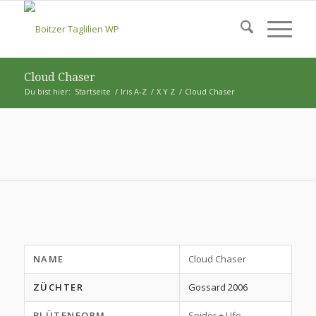
Cloud Chaser
Du bist hier:
Startseite
/
Iris A-Z
/
X Y Z
/
Cloud Chaser
NAME
Cloud Chaser
ZÜCHTER
Gossard 2006
BLÜTENFORM
Spider + Ufo