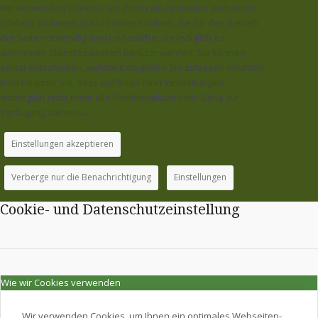
Wir verwenden Cookies, um Ihnen ein optimales Webseiten-
Erlebnis zu bieten. Dazu zählen Cookies, die für den Betrieb
der Seite notwendig sind und solche, die lediglich zu
anonymen Statistikzwecken benutzt werden. Sie können
selbst entscheiden, welche Kategorien Sie zulassen möchten.
Bitte beachte Sie, dass auf Basis Ihrer Einstellungen
womöglich nicht mehr alle Funktionalitäten der Seite zur
Verfügung stehen.u.
Einstellungen akzeptieren
Verberge nur die Benachrichtigung
Einstellungen
Cookie- und Datenschutzeinstellung
Wie wir Cookies verwenden
Wir verwenden Cookies, um Ihnen ein optimales Webseiten-