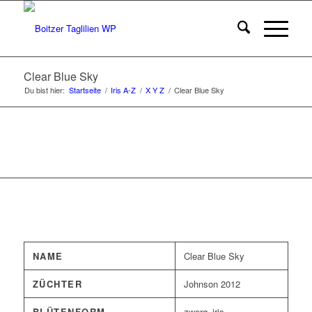
Clear Blue Sky
Du bist hier:
Startseite
/
Iris A-Z
/
X Y Z
/
Clear Blue Sky
NAME
Clear Blue Sky
ZÜCHTER
Johnson 2012
BLÜTENFORM
zwerg_iris