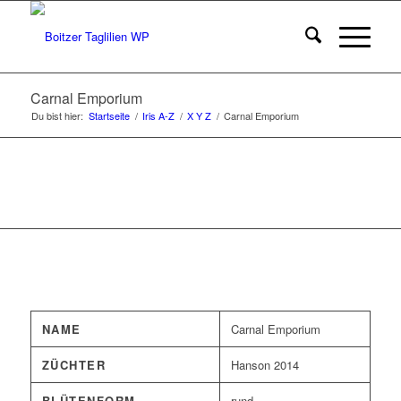
Carnal Emporium
Du bist hier:
Startseite
/
Iris A-Z
/
X Y Z
/
Carnal Emporium
NAME
Carnal Emporium
ZÜCHTER
Hanson 2014
BLÜTENFORM
rund