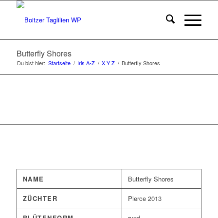
Butterfly Shores
Du bist hier:
Startseite
/
Iris A-Z
/
X Y Z
/
Butterfly Shores
NAME
Butterfly Shores
ZÜCHTER
Pierce 2013
BLÜTENFORM
rund