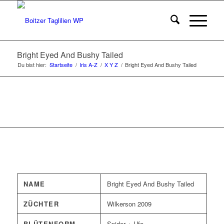
Bright Eyed And Bushy Tailed
Du bist hier:
Startseite
/
Iris A-Z
/
X Y Z
/
Bright Eyed And Bushy Tailed
NAME
Bright Eyed And Bushy Tailed
ZÜCHTER
Wilkerson 2009
BLÜTENFORM
Spider + Ufo