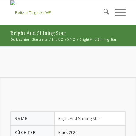
Bright And Shining Star
Du bist hier:
Startseite
/
Iris A-Z
/
X Y Z
/
Bright And Shining Star
NAME
Bright And Shining Star
ZÜCHTER
Black 2020