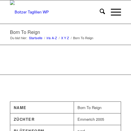
Born To Reign
Du bist hier:
Startseite
/
Iris A-Z
/
X Y Z
/
Born To Reign
NAME
Born To Reign
ZÜCHTER
Emmerich 2005
BLÜTENFORM
rund