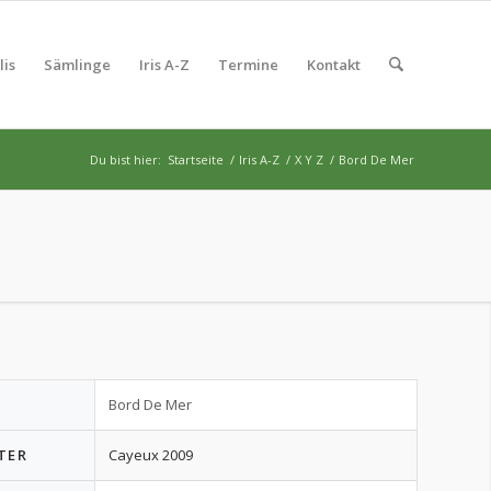
lis
Sämlinge
Iris A-Z
Termine
Kontakt
Du bist hier:
Startseite
/
Iris A-Z
/
X Y Z
/
Bord De Mer
Bord De Mer
TER
Cayeux 2009