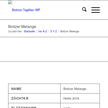
Boitzer Melange
Du bist hier:
Startseite
/
Iris A-Z
/
X Y Z
/
Boitzer Melange
NAME
Boitzer Melange
ZÜCHTER
Hohls 2018
BLÜTENFORM
rund