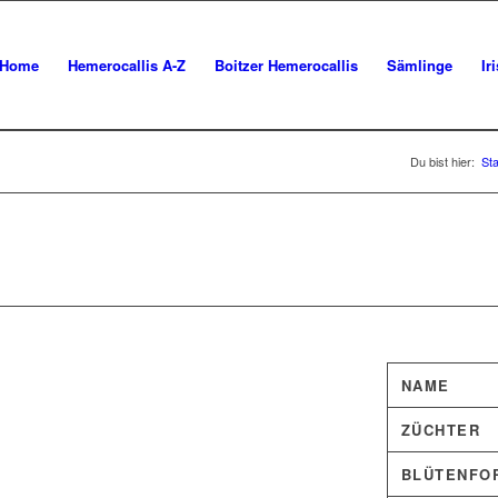
Home
Hemerocallis A-Z
Boitzer Hemerocallis
Sämlinge
Ir
Du bist hier:
Sta
NAME
ZÜCHTER
BLÜTENFO