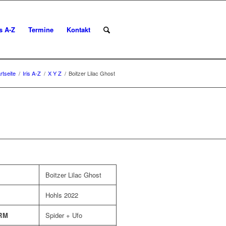
is A-Z
Termine
Kontakt
rtseite
/
Iris A-Z
/
X Y Z
/
Boitzer Lilac Ghost
Boitzer Lilac Ghost
Hohls 2022
RM
Spider + Ufo