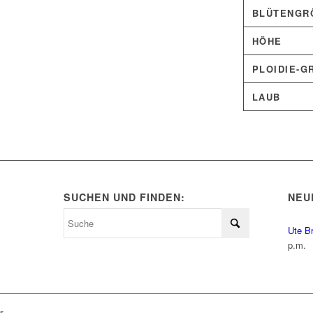
BLÜTENGRÖ
HÖHE
PLOIDIE-G
LAUB
SUCHEN UND FINDEN:
NEU
Ute B
p.m.
ls