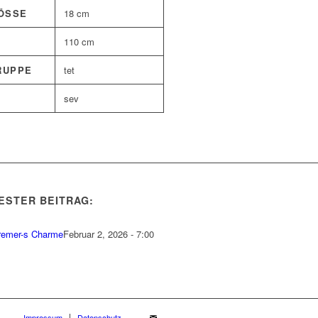
SSE
18 cm
110 cm
RUPPE
tet
sev
ESTER BEITRAG:
remer-s Charme
Februar 2, 2026 - 7:00
Impressum
Datenschutz