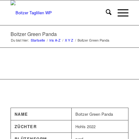
Boitzer Green Panda
Du bist hier:
Startseite
/
Iris A-Z
/
X Y Z
/
Boitzer Green Panda
NAME
Boitzer Green Panda
ZÜCHTER
Hohls 2022
BLÜTENFORM
rund