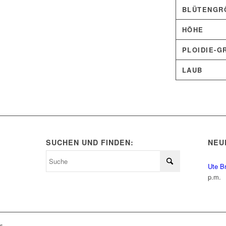
BLÜTENGRÖ
HÖHE
PLOIDIE-G
LAUB
SUCHEN UND FINDEN:
NEU
Ute B
p.m.
ls