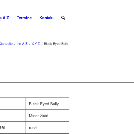
is A-Z
Termine
Kontakt
Startseite
/
Iris A-Z
/
X Y Z
/
Black Eyed Bully
Black Eyed Bully
Miner 2006
RM
rund