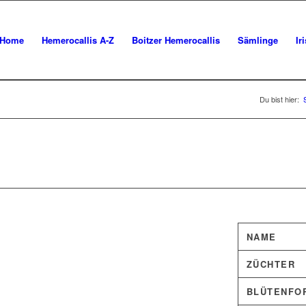
Home
Hemerocallis A-Z
Boitzer Hemerocallis
Sämlinge
Ir
Du bist hier:
NAME
ZÜCHTER
BLÜTENFO