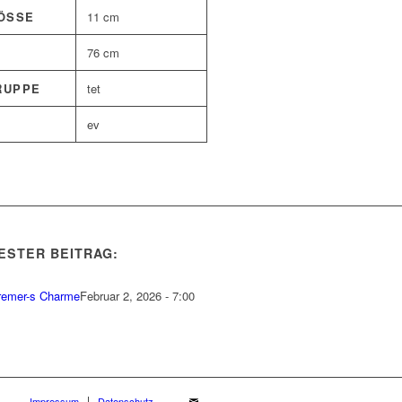
SSE
11 cm
76 cm
RUPPE
tet
ev
ESTER BEITRAG:
remer-s Charme
Februar 2, 2026 - 7:00
Impressum
Datenschutz