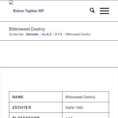
Bittersweet Destiny
Du bist hier:
Startseite
/
Iris A-Z
/
X Y Z
/
Bittersweet Destiny
NAME
Bittersweet Destiny
ZÜCHTER
Salter 1993
BLÜTENFORM
rund