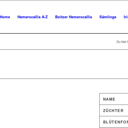
Home
Hemerocallis A-Z
Boitzer Hemerocallis
Sämlinge
Ir
Du bist 
NAME
ZÜCHTER
BLÜTENFO