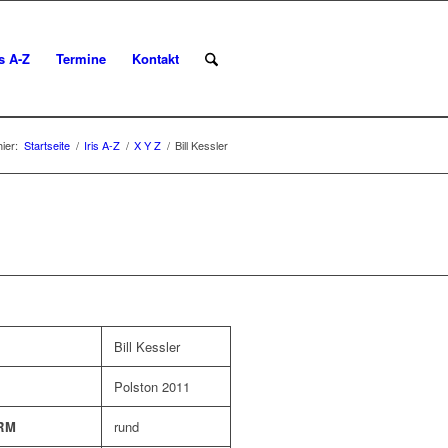
is A-Z
Termine
Kontakt
hier:
Startseite
/
Iris A-Z
/
X Y Z
/
Bill Kessler
Bill Kessler
Polston 2011
RM
rund