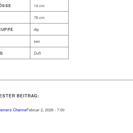
SSE
14 cm
76 cm
RUPPE
dip
sev
G
Duft
ESTER BEITRAG:
remer-s Charme
Februar 2, 2026 - 7:00